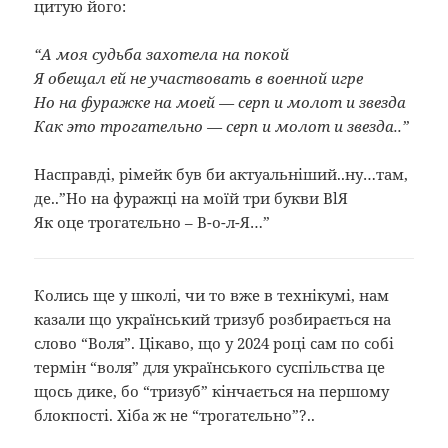
цитую його:
“А моя судьба захотела на покой
Я обещал ей не участвовать в военной игре
Но на фуражке на моей — серп и молот и звезда
Как это трогательно — серп и молот и звезда..”
Насправді, рімейк був би актуальніший..ну…там,
де..”Но на фуражці на моїй три букви ВlЯ
Як оце трогатєльно – В-о-л-Я…”
Колись ще у школі, чи то вже в технікумі, нам
казали що український тризуб розбирається на
слово “Воля”. Цікаво, що у 2024 році сам по собі
термін “воля” для українського суспільства це
щось дике, бо “тризуб” кінчається на першому
блокпості. Хіба ж не “трогатєльно”?..