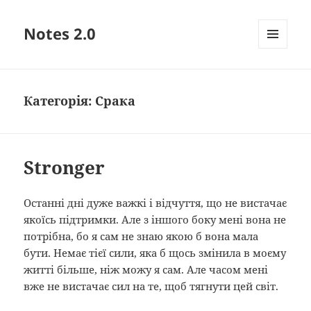
Notes 2.0
МЕНЮ
ТА
ВІДЖЕТИ
Категорія:
Срака
Stronger
Останні дні дуже важкі і відчуття, що не вистачає
якоїсь підтримки. Але з іншого боку мені вона не
потрібна, бо я сам не знаю якою б вона мала
бути. Немає тієї сили, яка б щось змінила в моєму
житті більше, ніж можу я сам. Але часом мені
вже не вистачає сил на те, щоб тягнути цей світ.