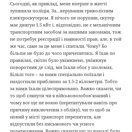
Сьогодні, як приклад, мене вперше в житті
зупинила поліція. За…керування триколісним
електроскутером. Я нічого не порушив, скутер
має двигун 1.5 кВт і, відповідно, не є механічним
транспортним засобом за нашими законами, тож
не потребує реєстрації і наявності прав, але, в той
же час, саме за це мене і спитали. Чому? Бо
більше не було до чого причепитись. Я їхав по
правилах, світло було увімкнено, увімкнув
поворотник де слід, ми їхали обоє у шоломах.
Більш того – за нами спеціально поїхали і
наздогнали приблизно за 1.5-2 кілометри. Тобто
за нами їхали цілеспрямовано. Важко сказати, чи
то щоб глянути чи я військовозобов’язаний і
чому все ще не воюю (перепитували навіть про
причину виключення з обліку), чи то щоб за
новий у місті транспорт перепитати, але
відпустили без письмового чи усного
попередження. Важко сказати що то взагалі було,