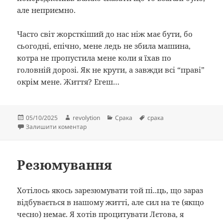
але неприємно.
Часто світ жорсткіший до нас ніж має бути, бо
сьогодні, епічно, мене ледь не збила машина,
котра не пропустила мене коли я їхав по
головній дорозі. Як не крути, а завжди всі “праві”
окрім мене. Життя? Егеш…
Опубліковано
Автор
Категорії
Позначки
05/10/2025
revolytion
Срака
срака
до Stronger
Залишити коментар
Резюмування
Хотілось якось зарезюмувати той пі..ць, що зараз
відбувається в нашому житті, але сил на те (якщо
чесно) немає. Я хотів процитувати Лєтова, я