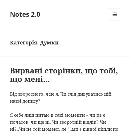
Notes 2.0
МЕНЮ
ТА
ВІДЖЕТИ
Категорія:
Думки
Вирвані сторінки, що тобі,
що мені…
Від зворотного, я це я. Чи слід дивуватись цій
назві допису?..
Я себе лиш питаю в такі моменти – чи це є
початок, чи ще ні. Чи зворотній відлік? Чи
ні?..Чи це той момент, де “..ми з рівної пішли по