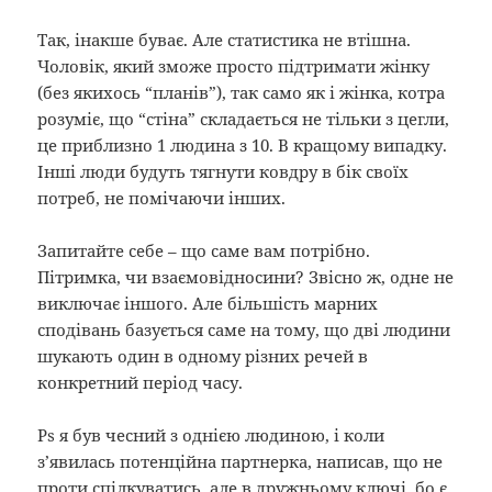
Так, інакше буває. Але статистика не втішна.
Чоловік, який зможе просто підтримати жінку
(без якихось “планів”), так само як і жінка, котра
розуміє, що “стіна” складається не тільки з цегли,
це приблизно 1 людина з 10. В кращому випадку.
Інші люди будуть тягнути ковдру в бік своїх
потреб, не помічаючи інших.
Запитайте себе – що саме вам потрібно.
Пітримка, чи взаємовідносини? Звісно ж, одне не
виключає іншого. Але більшість марних
сподівань базується саме на тому, що дві людини
шукають один в одному різних речей в
конкретний період часу.
Ps я був чесний з однією людиною, і коли
з’явилась потенційна партнерка, написав, що не
проти спілкуватись, але в дружньому ключі, бо є