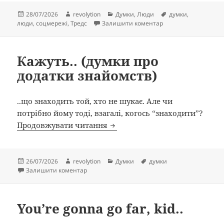
Опубліковано
Автор
Категорії
Позначки
28/07/2026
revolytion
Думки
,
Люди
думки
,
до Тредс – це блогов
люди
,
соцмережі
,
Тредс
Залишити коментар
Кажуть.. (думки про
додатки знайомств)
..що знаходить той, хто не шукає. Але чи
потрібно йому тоді, взагалі, когось “знаходити”?
Кажуть.. (думки про додатки 
Продовжувати читання
Опубліковано
Автор
Категорії
Позначки
26/07/2026
revolytion
Думки
думки
до Кажуть.. (думки про додатки знайомств)
Залишити коментар
You’re gonna go far, kid..