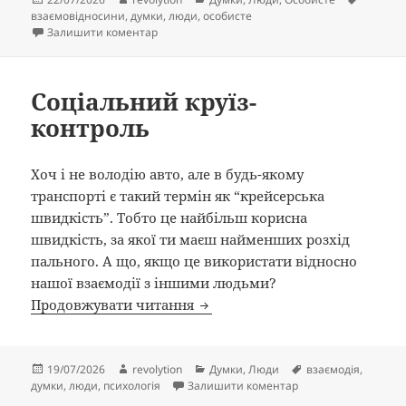
взаємовідносини
,
думки
,
люди
,
особисте
до Цікаво, що…
Залишити коментар
Соціальний круїз-
контроль
Хоч і не володію авто, але в будь-якому
транспорті є такий термін як “крейсерська
швидкість”. Тобто це найбільш корисна
швидкість, за якої ти маєш найменших розхід
пального. А що, якщо це використати відносно
нашої взаємодії з іншими людьми?
Соціальний круїз-контроль
Продовжувати читання
Опубліковано
Автор
Категорії
Позначки
19/07/2026
revolytion
Думки
,
Люди
взаємодія
,
до Соціальний круї
думки
,
люди
,
психологія
Залишити коментар