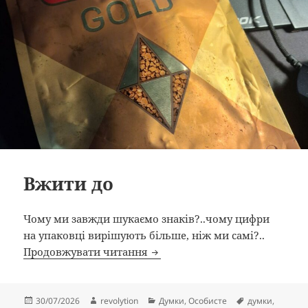
Вжити до
Чому ми завжди шукаємо знаків?..чому цифри
на упаковці вирішують більше, ніж ми самі?..
Вжити до
Продовжувати читання
Опубліковано
Автор
Категорії
Позначки
30/07/2026
revolytion
Думки
,
Особисте
думки
,