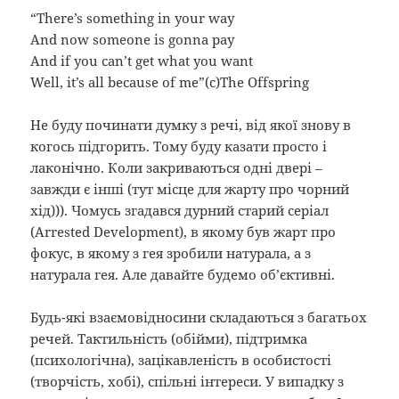
“There’s something in your way
And now someone is gonna pay
And if you can’t get what you want
Well, it’s all because of me”(c)The Offspring
Не буду починати думку з речі, від якої знову в
когось підгорить. Тому буду казати просто і
лаконічно. Коли закриваються одні двері –
завжди є інші (тут місце для жарту про чорний
хід))). Чомусь згадався дурний старий серіал
(Arrested Development), в якому був жарт про
фокус, в якому з гея зробили натурала, а з
натурала гея. Але давайте будемо об’єктивні.
Будь-які взаємовідносини складаються з багатьох
речей. Тактильність (обійми), підтримка
(психологічна), зацікавленість в особистості
(творчість, хобі), спільні інтереси. У випадку з