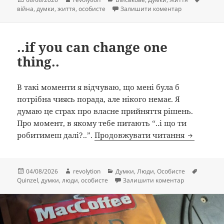
до And I know e
війна
,
думки
,
життя
,
особисте
Залишити коментар
..if you can change one
thing..
В такі моменти я відчуваю, що мені була б
потрібна чиясь порада, але нікого немає. Я
думаю це страх про власне прийняття рішень.
Про момент, в якому тебе питають “..і що ти
..if you c
робитимеш далі?..”.
Продовжувати читання
Опубліковано
Автор
Категорії
Познач
04/08/2026
revolytion
Думки
,
Люди
,
Особисте
до ..if you can
Quinzel
,
думки
,
люди
,
особисте
Залишити коментар