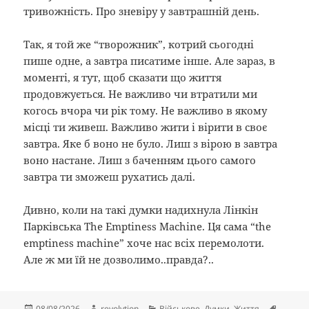
тривожність. Про зневіру у завтрашній день.
Так, я той же “творожник”, котрий сьогодні
пише одне, а завтра писатиме інше. Але зараз, в
моменті, я тут, щоб сказати що життя
продовжується. Не важливо чи втратили ми
когось вчора чи рік тому. Не важливо в якому
місці ти живеш. Важливо жити і вірити в своє
завтра. Яке б воно не було. Лиш з вірою в завтра
воно настане. Лиш з баченням цього самого
завтра ти зможеш рухатись далі.
Дивно, коли на такі думки надихнула Лінкін
Парківська The Emptiness Machine. Ця сама “the
emptiness machine” хоче нас всіх перемолоти.
Але ж ми їй не дозволимо..правда?..
Опубліковано
Автор
Категорії
Позна
08/08/2026
revolytion
Військове
,
Думки
,
Життя