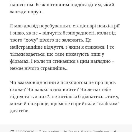
пацієнтом. Безкоштовним піддослідним, який
завжди поруч…
Я мав досвід перебування в стаціонарі психіатрії
і знаю, як це – відчуття безпорадності, коли від
твого “хочу” нічого не залежить. Це
найстрашніше відчуття, з яким я стикався. І то
тільки здається, що таке показують лиш у
фільмах. І коли ти стикаєшся з цим наглядно –
немає нічого страшніше…
Чи взаємовідносини з психологом це про щось
схоже? Чи важко з них вийти? Чи легко тебе
відпустять з них?..не хотілося б дізнатись…тому,
може й на краще, що мене сприйняли “слабким”
для себе.
Опубліковано
Автор
Категорії
Познач
22/07/2026
revolytion
Думки
,
Люди
,
Особисте