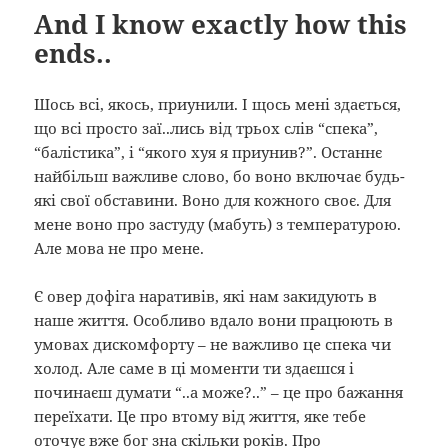
And I know exactly how this
ends..
Шось всі, якось, приунили. І щось мені здається,
що всі просто заї..лись від трьох слів “спека”,
“балістика”, і “якого хуя я приунив?”. Останнє
найбільш важливе слово, бо воно включає будь-
які свої обставини. Воно для кожного своє. Для
мене воно про застуду (мабуть) з температурою.
Але мова не про мене.
Є овер дофіга наративів, які нам закидують в
наше життя. Особливо вдало вони працюють в
умовах дискомфорту – не важливо це спека чи
холод. Але саме в ці моменти ти здаєшся і
починаєш думати “..а може?..” – це про бажання
переїхати. Це про втому від життя, яке тебе
оточує вже бог зна скільки років. Про