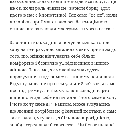
взаємовідносинам сюди ще додається побут. І це
не ок, коли роль жінки це “варити борщ” (для
цього в нас є Клопотенко). Так само “не ок”, коли
чоловіка сприймають якоюсь беземоційною
стіною, котра завжди має тримати увесь всесвіт.
За останні кілька днів я почув декілька точок
зору на цей рахунок, загальна з яких прийшла до
того, що, жінки відчувають себе більш
комфортно і безпечно у…відносинах з іншою
жінкою. Так само, як чоловіки знаходять
порозуміння і підтримку в… іншому чоловікові.
Відмічу, мова не про сексуальний зв’язок, а саме
про підтримку. І в цьому ключі завжди варто
відповісти для себе на питання “чого саме я хочу
і чого хочу саме я?”. Раптом, може з’ясуватись,
що людині потрібен не фізичний контакт, а саме
та складова, яку вона, з більшою вірогідністю,
знайде серед людей своєї статі. Чи буває інакше?..