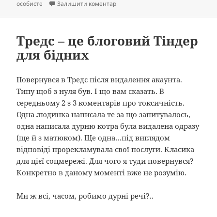
до Вжити до
особисте
Залишити коментар
Тредс – це блоговий Тіндер
для бідних
Повернувся в Тредс після видалення акаунта.
Типу щоб з нуля був. І що вам сказать. В
середньому 2 з 3 коментарів про токсичність.
Одна людинка написала те за що запитувалось,
одна написала дурню котра була видалена одразу
(ще й з матюком). Ще одна…під виглядом
відповіді прорекламувала свої послуги. Класика
для цієї соцмережі. Для чого я туди повернувся?
Конкретно в даному моменті вже не розумію.
Ми ж всі, часом, робимо дурні речі?..