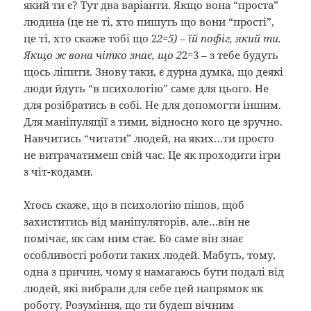
який ти є? Тут два варіанти. Якщо вона “проста”
людина (це не ті, хто пишуть що вони “прості”,
це ті, хто скаже тобі що 2
2=5) – їй пофіг, який ти.
Якщо ж вона чітко знає, що 2
2=3 – з тебе будуть
щось ліпити. Знову таки, є дурна думка, що деякі
люди йдуть “в психологію” саме для цього. Не
для розібратись в собі. Не для допомогти іншим.
Для маніпуляції з тими, відносно кого це зручно.
Навчитись “читати” людей, на яких…ти просто
не витрачатимеш свій час. Це як проходити ігри
з чіт-кодами.
Хтось скаже, що в психологію пішов, щоб
захиститись від маніпуляторів, але…він не
помічає, як сам ним стає. Бо саме він знає
особливості роботи таких людей. Мабуть, тому,
одна з причин, чому я намагаюсь бути подалі від
людей, які вибрали для себе цей напрямок як
роботу. Розуміння, що ти будеш вічним