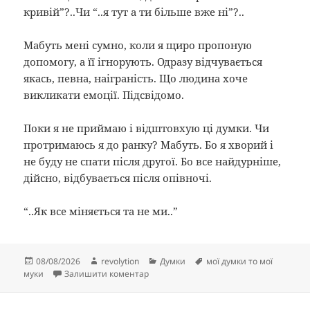
кривій”?..Чи “..я тут а ти більше вже ні”?..
Мабуть мені сумно, коли я щиро пропоную
допомогу, а її ігнорують. Одразу відчувається
якась, певна, наіграність. Що людина хоче
викликати емоції. Підсвідомо.
Поки я не приймаю і відштовхую ці думки. Чи
протримаюсь я до ранку? Мабуть. Бо я хворий і
не буду не спати після другої. Бо все найдурніше,
дійсно, відбувається після опівночі.
“..Як все міняється та не ми..”
Опубліковано
Автор
Категорії
Позначки
08/08/2026
revolytion
Думки
мої думки то мої
до Вирвані сторінки, що тобі, що мені…
муки
Залишити коментар