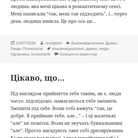
людина, яка мені цікава в романтичному сенсі.
Мені написали “так, мені так підходить”, і…через
день людина зникла. Це про ось це…
Опубліковано
Автор
Категорії
23/07/2026
revolytion
Взаємовідносини
,
Думки
,
Позначки
Люди
,
Психологія
взаємовідносини
,
думки
,
люди
,
до You’re gonna go far, k
підтримка
,
психологія
Залишити коментар
Цікаво, що…
Під виглядом прийняття тебе таким, як є, люди
часто, підсвідомо, намагаються тебе змінити.
Змінити під себе. Вони тобі кажуть “так, це
добре. Я приймаю тебе, але…” – і ці маленькі
“але” не помітні. Вони не звучать буквальними
“але”. Просто нагадують таке собі дресирування.
Коли твою реальність і твоє сприйняття себе і