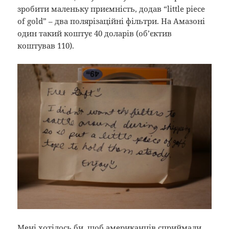
зробити маленьку приємність, додав “little piece
of gold” – два полярізаційні фільтри. На Амазоні
один такий коштує 40 доларів (об’єктив
коштував 110).
Мені хотілось би, щоб американців сприймали