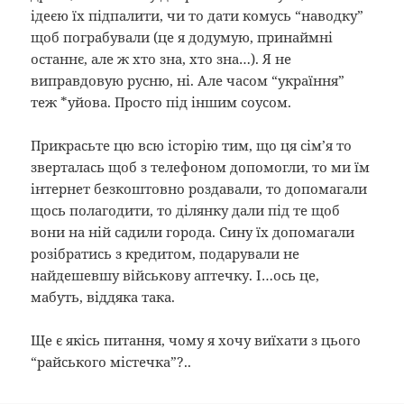
ідеєю їх підпалити, чи то дати комусь “наводку”
щоб пограбували (це я додумую, принаймні
останнє, але ж хто зна, хто зна…). Я не
виправдовую русню, ні. Але часом “україння”
теж *уйова. Просто під іншим соусом.
Прикрасьте цю всю історію тим, що ця сім’я то
зверталась щоб з телефоном допомогли, то ми їм
інтернет безкоштовно роздавали, то допомагали
щось полагодити, то ділянку дали під те щоб
вони на ній садили города. Сину їх допомагали
розібратись з кредитом, подарували не
найдешевшу військову аптечку. І…ось це,
мабуть, віддяка така.
Ще є якісь питання, чому я хочу виїхати з цього
“райського містечка”?..