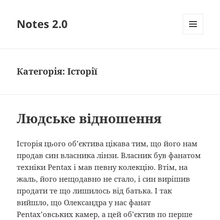
Notes 2.0
МЕНЮ
ТА
ВІДЖЕТИ
Категорія:
Історії
Людське відношення
Історія цього об’єктива цікава тим, що його нам
продав син власника лінзи. Власник був фанатом
техніки Pentax і мав певну колекцію. Втім, на
жаль, його нещодавно не стало, і син вирішив
продати те що лишилось від батька. І так
вийшло, що Олександра у нас фанат
Pentax’овських камер, а цей об’єктив по перше