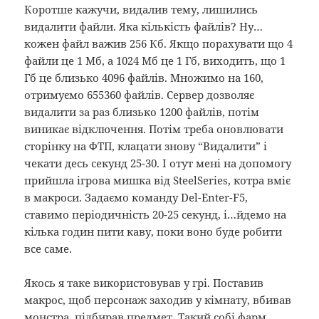
Коротше кажучи, видалив тему, лишились
видалити файли. Яка кількість файлів? Ну…
кожен файл важив 256 Кб. Якщо порахувати що 4
файли це 1 Мб, а 1024 Мб це 1 Гб, виходить, що 1
Гб це близько 4096 файлів. Множимо на 160,
отримуємо 655360 файлів. Сервер дозволяє
видалити за раз близько 1200 файлів, потім
виникає відключення. Потім треба оновлювати
сторінку на ФТП, клацати знову “Видалити” і
чекати десь секунд 25-30. І отут мені на допомогу
прийшла ігрова мишка від SteelSeries, котра вміє
в макроси. Задаємо команду Del-Enter-F5,
ставимо періодичність 20-25 секунд, і…йдемо на
кілька годин пити каву, поки воно буде робити
все саме.
Якось я таке використовував у грі. Поставив
макрос, щоб персонаж заходив у кімнату, вбивав
монстра, підбирав предмет. Такий собі фарм.