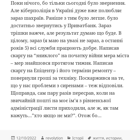
Поки нічого, бо тільки сьогодні було звернення.
Але кіберполіція в Україні дуже вже полюбляє
зараз шахраїв. Раніше з тим було легше. було
достатньо звернутись у Приватбанк. Зараз
трішки важче, але результат думаю що буде. В
цілому, зараз (я маю на увазі не зараз, а останні
років 5) всі служби працюють добре. Написав
скаргу на “зниклого” на початку війни мера міста
– мер знайшовся протягом тижня. Написав
скаргу на Епіцентр і його терміни ремонту –
повернули гроші за техніку. Поскаржився на те,
що у нас проблеми з сиренами – теж відповіли.
Щоправда, сам пару разів пересрав, коли на
звичайній пошті на моє ім’я з рівненської
адміністрації листи приходили, але ж, як там
кажуть…”хто якщо нє ми?”. Отож бо…
Опубліковано
Автор
Категорії
Позначки
12/10/2022
revolytion
Історії
життя
,
истории
,