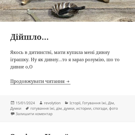
Дійшло…
Якось в дитинстві, мати купила мені дивну
іграшку. Ну як дивну…то я зараз розумію, шо то
дивне о,О
Дійшло…
Продовжувати читання
Опубліковано
Автор
Категорії
15/01/2024
revolytion
Історії
,
Готування їжі
,
Дім
,
Позначки
Думки
готування їжі
,
дім
,
думки
,
истории
,
спогади
,
фото
до Дійшло…
Залишити коментар