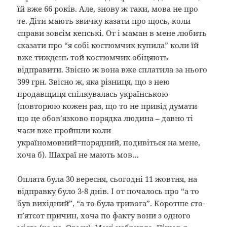
їй вже 66 років. Але, знову ж таки, мова не про
те. Діти мають звичку казати про щось, коли
справи зовсім кепські. От і маман в мене любить
сказати про “я собі костюмчик купила” коли їй
вже тиждень той костюмчик обіцяють
відправити. Звісно ж вона вже сплатила за нього
399 грн. Звісно ж, яка різниця, що з нею
продавщиця спілкувалась українською
(повторюю кожен раз, що то не привід думати
що це обов’язково порядка людина – давно ті
часи вже пройшли коли
україномовний=порядний, подивіться на мене,
хоча б). Шахраї не мають мов…
Оплата була 30 вересня, сьогодні 11 жовтня, на
відправку було 3-8 днів. І от почалось про “а то
був вихідний”, “а то була тривога”. Коротше сто-
п’ятсот причин, хоча по факту вони з одного