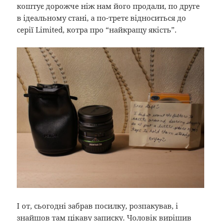
коштує дорожче ніж нам його продали, по друге
в ідеальному стані, а по-третє відноситься до
серії Limited, котра про “найкращу якість”.
І от, сьогодні забрав посилку, розпакував, і
знайшов там цікаву записку. Чоловік вирішив