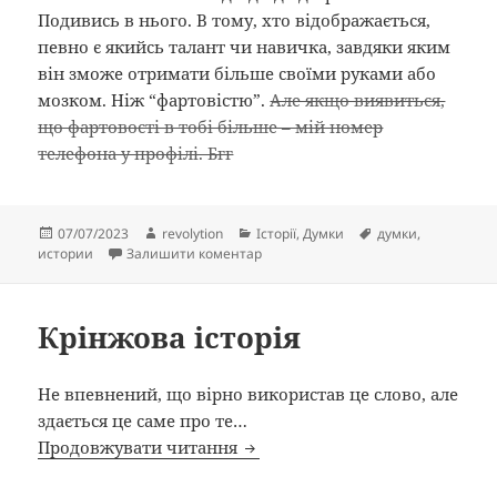
Подивись в нього. В тому, хто відображається,
певно є якийсь талант чи навичка, завдяки яким
він зможе отримати більше своїми руками або
мозком. Ніж “фартовістю”.
Але якщо виявиться,
що фартовості в тобі більше – мій номер
телефона у профілі. Бгг
Опубліковано
Автор
Категорії
Позначки
07/07/2023
revolytion
Історії
,
Думки
думки
,
до One more time
истории
Залишити коментар
Крінжова історія
Не впевнений, що вірно використав це слово, але
здається це саме про те…
Крінжова історія
Продовжувати читання