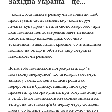
Західна Україна – це…
…коли хтось палить резину чи то пластик, щоб
приготувати своїм свиням їжу (коли поруч
лежить купа дров), а ти, зі своєю хворобою (при
якій починає пекти всередині наче ти випив
кислоти, якщо вдихаєш дим, особливо
токсичний), виявляєшся крайнім, бо ж викликав
поліцію на те, що в тебе весь двір смердить
пластиком чи резиною.
Потім тобі починають погрожувати, що “в
податкову звернуться” (хоча історія замовчує,
звідки у самих людей взялись гроші дах
переробити в будинку, машину іномарку
привезти, трактора купити, при тому що живуть
в селі). Потім починають незаконно знімати на
телефона твоє подвір’я (в першу чергу складені
дрова, бо більше у дворі нічого не було) чи то з