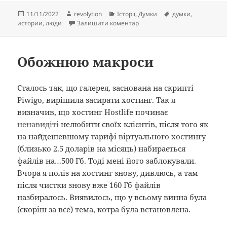
Опубліковано
Автор
Категорії
Позначки
11/11/2022
revolytion
Історії
,
Думки
думки
,
до Крінжова історія
истории
,
люди
Залишити коментар
Обожнюю макроси
Сталось так, що галерея, заснована на скрипті
Piwigo, вирішила засирати хостинг. Так я
визначив, що хостинг Hostlife починає
ненавидіті
нелюбити своїх клієнтів, після того як
на найдешевшому тарифі віртуального хостингу
(близько 2.5 доларів на місяць) набирається
файлів на…500 Гб. Тоді мені його заблокували.
Вчора я поліз на хостинг знову, дивлюсь, а там
після чистки знову вже 160 Гб файлів
назбиралось. Виявилось, що у всьому винна була
(скоріш за все) тема, котра була встановлена.