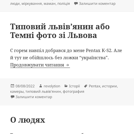
до Десь де
люди
,
міркування
,
маман
,
поліція
Залишити коментар
Типовий львів’янин або
Темні фото зі Львова
С горем навпіл добрався до мене Pentax K-S2. Але
й тут не обійшлось без ложки “українства”.
Типовий львів’янин або Темні
Продовжувати читання
Опубліковано
Автор
Категорії
Позначки
08/08/2022
revolytion
Історії
Pentax
,
истории
,
камеры
,
типовий львів'янин
,
фотография
до Типовий львів’янин або Темні фото зі Льво
Залишити коментар
О людях