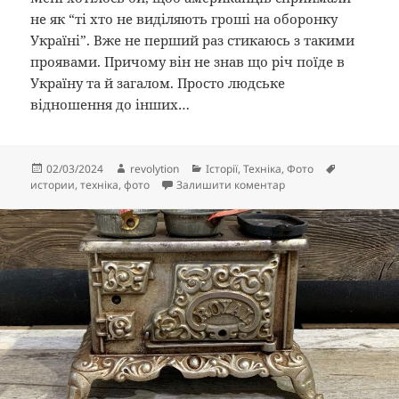
не як “ті хто не виділяють гроші на оборонку
Україні”. Вже не перший раз стикаюсь з такими
проявами. Причому він не знав що річ поїде в
Україну та й загалом. Просто людське
відношення до інших…
Опубліковано
Автор
Категорії
Позначки
02/03/2024
revolytion
Історії
,
Техніка
,
Фото
до Людське відноше
истории
,
техніка
,
фото
Залишити коментар