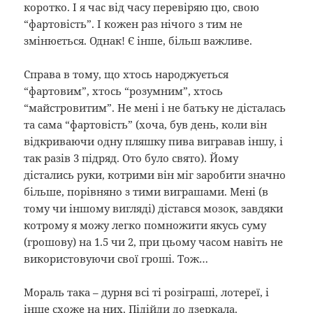
коротко. І я час від часу перевіряю цю, свою
“фартовість”. І кожен раз нічого з тим не
змінюється. Однак! Є інше, більш важливе.
Справа в тому, що хтось народжується
“фартовим”, хтось “розумним”, хтось
“майстровитим”. Не мені і не батьку не дісталась
та сама “фартовість” (хоча, був день, коли він
відкриваючи одну пляшку пива вигравав іншу, і
так разів 3 підряд. Ото було свято). Йому
дістались руки, котрими він міг заробити значно
більше, порівняно з тими виграшами. Мені (в
тому чи іншому вигляді) дістався мозок, завдяки
котрому я можу легко помножити якусь суму
(грошову) на 1.5 чи 2, при цьому часом навіть не
використовуючи свої гроші. Тож…
Мораль така – дурня всі ті розіграші, лотереї, і
інше схоже на них. Підійди до дзеркала.