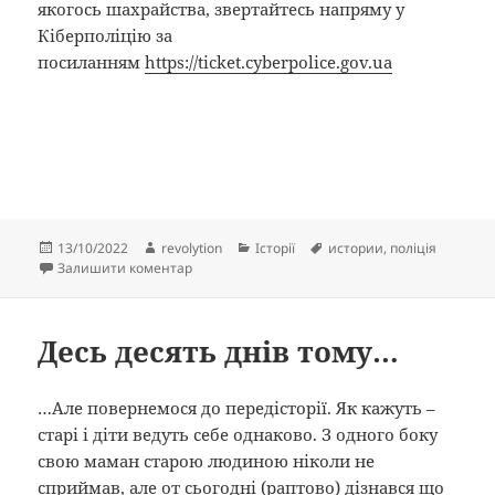
якогось шахрайства, звертайтесь напряму у
Кіберполіцію за
посиланням
https://ticket.cyberpolice.gov.ua
Опубліковано
Автор
Категорії
Позначки
13/10/2022
revolytion
Історії
истории
,
поліція
до Пам’ятаєте моє звернення до поліції?
Залишити коментар
Десь десять днів тому…
…Але повернемося до передісторії. Як кажуть –
старі і діти ведуть себе однаково. З одного боку
свою маман старою людиною ніколи не
сприймав, але от сьогодні (раптово) дізнався що