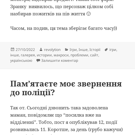
Зранку виявилось, що персонаж цілком собі
назбирав пожитків на пів життя 🙂
Часом, на подив, ця тема зберігає багато часу))
Опубліковано
Автор
Категорії
Позначки
27/10/2022
revolytion
Ігри
,
Інше
,
Історії
ігри
,
інше
,
галерея
,
истории
,
макроси
,
проблеми
,
сайт
,
до Обожнюю макроси
українською
Залишити коментар
Пам’ятаєте моє звернення
до поліції?
Так от. Сьогодні дзвонить така задоволена
маман, повідомляє що “посилка вже на
відділенні”. Тобто, пост я опублікував 12, події
розвивались 11. Коротше, за день (грубо кажучи)