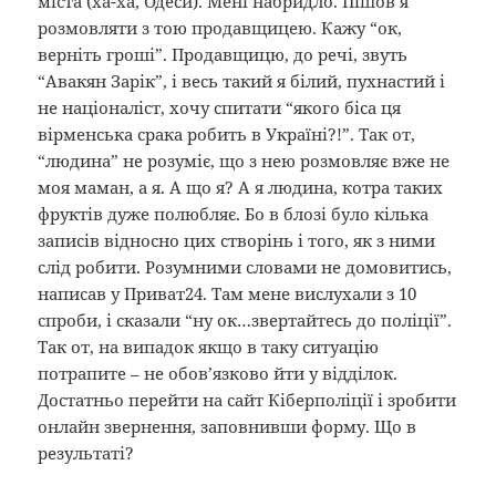
міста (ха-ха, Одеси). Мені набридло. Пішов я
розмовляти з тою продавщицею. Кажу “ок,
верніть гроші”. Продавщицю, до речі, звуть
“Авакян Зарік”, і весь такий я білий, пухнастий і
не націоналіст, хочу спитати “якого біса ця
вірменська срака робить в Україні?!”. Так от,
“людина” не розуміє, що з нею розмовляє вже не
моя маман, а я. А що я? А я людина, котра таких
фруктів дуже полюбляє. Бо в блозі було кілька
записів відносно цих створінь і того, як з ними
слід робити. Розумними словами не домовитись,
написав у Приват24. Там мене вислухали з 10
спроби, і сказали “ну ок…звертайтесь до поліції”.
Так от, на випадок якщо в таку ситуацію
потрапите – не обов’язково йти у відділок.
Достатньо перейти на сайт Кіберполіції і зробити
онлайн звернення, заповнивши форму. Що в
результаті?