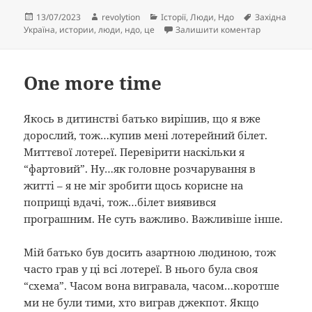
Опубліковано
Автор
Категорії
Позначки
13/07/2023
revolytion
Історії
,
Люди
,
Ндо
Західна
до Західна У
Україна
,
истории
,
люди
,
ндо
,
це
Залишити коментар
One more time
Якось в дитинстві батько вирішив, що я вже
дорослий, тож…купив мені лотерейний білет.
Миттєвої лотереї. Перевірити наскільки я
“фартовий”. Ну…як головне розчарування в
житті – я не міг зробити щось корисне на
поприщі вдачі, тож…білет виявився
програшним. Не суть важливо. Важливіше інше.
Мій батько був досить азартною людиною, тож
часто грав у ці всі лотереї. В нього була своя
“схема”. Часом вона вигравала, часом…коротше
ми не були тими, хто виграв джекпот. Якщо