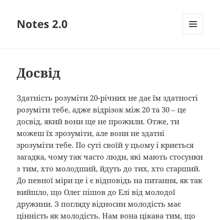
Notes 2.0
МЕНЮ
ТА
ВІДЖЕТИ
Досвід
Здатність розуміти 20-річних не дає їм здатності
розуміти тебе, адже відрізок між 20 та 30 – це
досвід, який вони ще не прожили. Отже, ти
можеш їх зрозуміти, але вони не здатні
зрозуміти тебе. По суті своїй у цьому і криється
загадка, чому так часто люди, які мають стосунки
з тим, хто молодший, йдуть до тих, хто старший.
До певної міри це і є відповідь на питання, як так
вийшло, що Олег пішов до Елі від молодої
дружини. З погляду відносин молодість має
цінність як молодість. Нам вона цікава тим, що