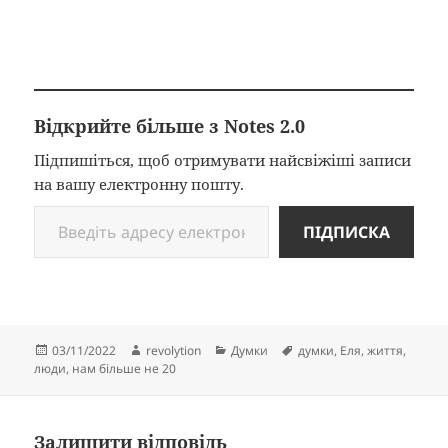
Відкрийте більше з Notes 2.0
Підпишіться, щоб отримувати найсвіжіші записи
на вашу електронну пошту.
Введіть адресу електронної пошти…
ПІДПИСКА
Опубліковано
Автор
Категорії
Позначки
03/11/2022
revolytion
Думки
думки
,
Еля
,
життя
,
люди
,
нам більше не 20
Залишити відповідь