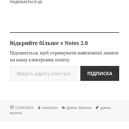
ПОДОБАЄТЬСЯ ЦЕ:
Відкрийте більше з Notes 2.0
Підпишіться, щоб отримувати найсвіжіші записи
на вашу електронну пошту.
Введіть адресу електронної пошти…
ПІДПИСКА
Опубліковано
Автор
Категорії
Позначки
12/04/2025
revolytion
Думки
,
Музика
думки
,
музика