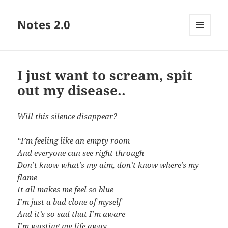
Notes 2.0
МЕНЮ
ТА
ВІДЖЕТИ
I just want to scream, spit
out my disease..
Will this silence disappear?
“I’m feeling like an empty room
And everyone can see right through
Don’t know what’s my aim, don’t know where’s my
flame
It all makes me feel so blue
I’m just a bad clone of myself
And it’s so sad that I’m aware
I’m wasting my life away