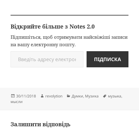
Відкрийте більше з Notes 2.0
Підпишіться, щоб отримувати найсвіжіші записи
на вашу електронну пошту.
Введіть адресу електронної пошти…
ПІДПИСКА
Опубліковано
Автор
Категорії
Позначки
30/11/2018
revolytion
Думки
,
Музика
музыка
,
мысли
Залишити відповідь