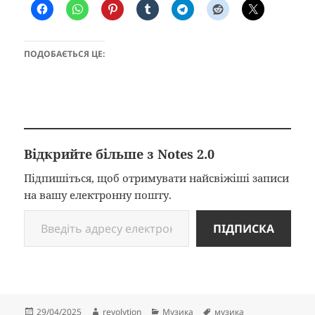
ПОДОБАЄТЬСЯ ЦЕ:
Відкрийте більше з Notes 2.0
Підпишіться, щоб отримувати найсвіжіші записи
на вашу електронну пошту.
Введіть адресу електронної пошти…
ПІДПИСКА
Опубліковано
Автор
Категорії
Позначки
29/04/2025
revolytion
Музика
музика