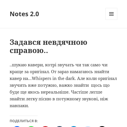
Notes 2.0
МЕНЮ
ТА
ВІДЖЕТИ
Задався невдячною
справою..
..шукаю кавери, котрі звучать чи так само чи
краще за оригінал. От зараз намагаюсь знайти
кавер на…Whispers in the dark. Але коли оригінал
звучить вже потужно, важко знайти щось що
буде ще якось нереальніше. Частіше легше
знайти легку пісню в потужному звукові, ніж
навпаки.
ПОДЕЛИТЬСЯ В: