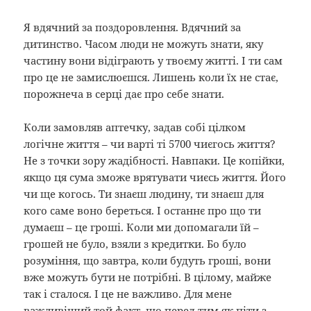
Я вдячний за поздоровлення. Вдячний за
дитинство. Часом люди не можуть знати, яку
частину вони відіграють у твоєму житті. І ти сам
про це не замислюєшся. Лишень коли їх не стає,
порожнеча в серці дає про себе знати.
Коли замовляв аптечку, задав собі цілком
логічне життя – чи варті ті 5700 чиєгось життя?
Не з точки зору жадібності. Навпаки. Це копійки,
якщо ця сума зможе врятувати чиєсь життя. Його
чи ще когось. Ти знаєш людину, ти знаєш для
кого саме воно береться. І останнє про що ти
думаєш – це гроші. Коли ми допомагали їй –
грошей не було, взяли з кредитки. Бо було
розуміння, що завтра, коли будуть гроші, вони
вже можуть бути не потрібні. В цілому, майже
так і сталося. І це не важливо. Для мене
важливіший той факт, що перед тим як піти з