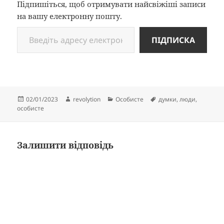
Підпишіться, щоб отримувати найсвіжіші записи
на вашу електронну пошту.
Введіть адресу електронної пошти…
ПІДПИСКА
Опубліковано
Автор
Категорії
Позначки
02/01/2023
revolytion
Особисте
думки
,
люди
,
особисте
Залишити відповідь