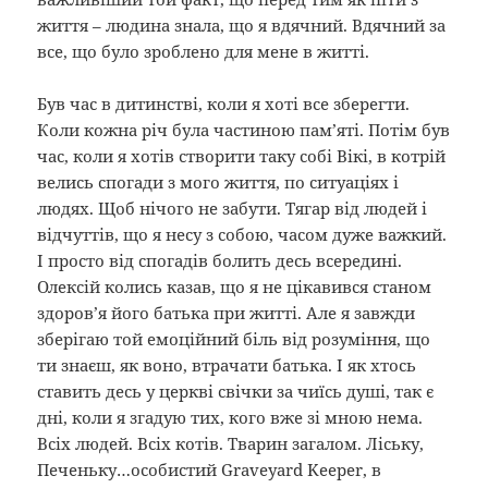
життя – людина знала, що я вдячний. Вдячний за
все, що було зроблено для мене в житті.
Був час в дитинстві, коли я хоті все зберегти.
Коли кожна річ була частиною пам’яті. Потім був
час, коли я хотів створити таку собі Вікі, в котрій
велись спогади з мого життя, по ситуаціях і
людях. Щоб нічого не забути. Тягар від людей і
відчуттів, що я несу з собою, часом дуже важкий.
І просто від спогадів болить десь всередині.
Олексій колись казав, що я не цікавився станом
здоров’я його батька при житті. Але я завжди
зберігаю той емоційний біль від розуміння, що
ти знаєш, як воно, втрачати батька. І як хтось
ставить десь у церкві свічки за чиїсь душі, так є
дні, коли я згадую тих, кого вже зі мною нема.
Всіх людей. Всіх котів. Тварин загалом. Ліську,
Печеньку…особистий Graveyard Keeper, в