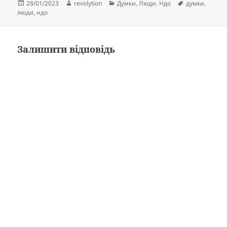
Опубліковано
Автор
Категорії
Позначки
28/01/2023
revolytion
Думки
,
Люди
,
Ндо
думки
,
люди
,
ндо
Залишити відповідь