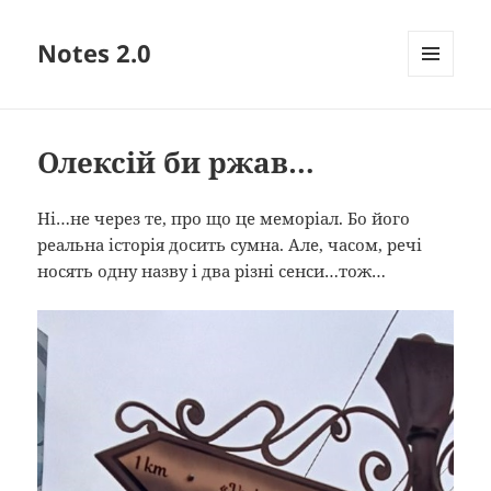
Notes 2.0
МЕНЮ
ТА
ВІДЖЕТИ
Олексій би ржав…
Ні…не через те, про що це меморіал. Бо його
реальна історія досить сумна. Але, часом, речі
носять одну назву і два різні сенси…тож…