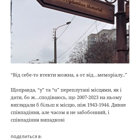
“Від себе-то втекти можна, а от від…меморіалу..”
Щоправда, “y” та “u” переплутані місцями, як і
дати, бо ж…сподіваюсь, що 2007-2023 на ньому
виглядали б більш к місцю, ніж 1943-1944. Дивне
співпадіння, але часом я не забобонний, і
співпадіння випадкові
ПОДЕЛИТЬСЯ В: