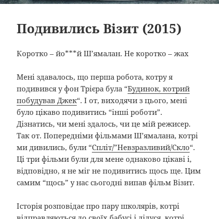
Подивились Візит (2015)
Коротко – йо***й Ш’ямалан. Не коротко – жах
Мені здавалось, що перша робота, котру я
подивився у фон Трієра була “
Будинок, котрий
побудував Джек
“. І от, виходячи з цього, мені
було цікаво подивитись “інші роботи”.
Дізнатись, чи мені здалось, чи це мій режисер.
Так от. Попередніми фільмами Ш’ямалана, котрі
ми дивились, були “
Спліт/”Невзразливий/Скло
“.
Ці три фільми були для мене однаково цікаві і,
відповідно, я не міг не подивитись щось ще. Цим
самим “щось” у нас сьогодні випав фільм Візит.
Історія розповідає про пару школярів, котрі
відправляються до своїх бабусі і дідуся, котрі,