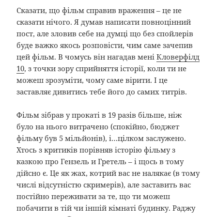
Сказати, що фільм справив враження – це не
сказати нічого. Я думав написати повноцінний
пост, але зловив себе на думці що без спойлерів
буде важко якось розповісти, чим саме зачепив
цей фільм. В чомусь він нагадав мені
Кловерфілд
10
, з точки зору сприйняття історії, коли ти не
можеш зрозуміти, чому саме вірити. І це
заставляє дивитись тебе його до самих титрів.
Фільм зібрав у прокаті в 19 разів більше, ніж
було на нього витрачено (спокійно, бюджет
фільму був 5 мільйонів), і…цілком заслужено.
Хтось з критиків порівняв історію фільму з
казкою про Гензель и Гретель – і щось в тому
дійсно є. Це як жах, котрий вас не налякає (в тому
числі відсутністю скримерів), але заставить вас
постійно переживати за те, що ти можеш
побачити в тій чи іншій кімнаті будинку. Раджу