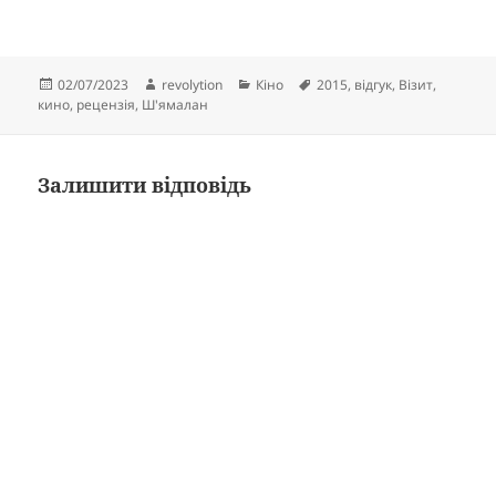
Опубліковано
Автор
Категорії
Позначки
02/07/2023
revolytion
Кіно
2015
,
відгук
,
Візит
,
кино
,
рецензія
,
Ш'ямалан
Залишити відповідь