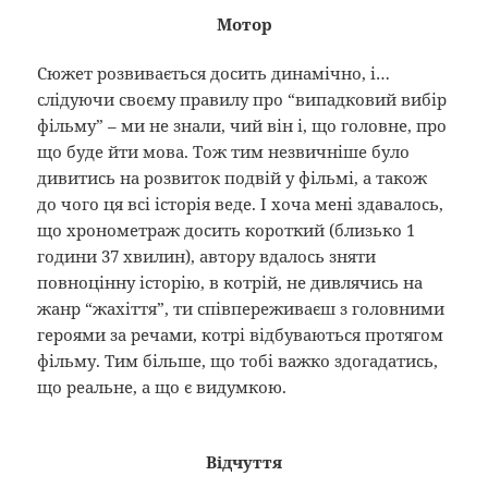
Мотор
Сюжет розвивається досить динамічно, і…
слідуючи своєму правилу про “випадковий вибір
фільму” – ми не знали, чий він і, що головне, про
що буде йти мова. Тож тим незвичніше було
дивитись на розвиток подвій у фільмі, а також
до чого ця всі історія веде. І хоча мені здавалось,
що хронометраж досить короткий (близько 1
години 37 хвилин), автору вдалось зняти
повноцінну історію, в котрій, не дивлячись на
жанр “жахіття”, ти співпереживаєш з головними
героями за речами, котрі відбуваються протягом
фільму. Тим більше, що тобі важко здогадатись,
що реальне, а що є видумкою.
Відчуття