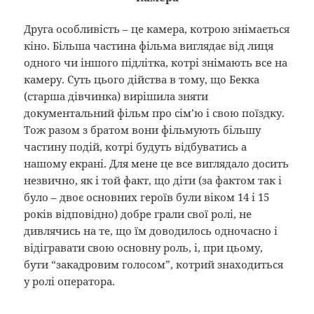
Друга особливість – це камера, котрою знімається
кіно. Більша частина фільма виглядає від лиця
одного чи іншого підлітка, котрі знімають все на
камеру. Суть цього дійства в тому, що Бекка
(старша дівчинка) вирішила зняти
документальний фільм про сім’ю і свою поїздку.
Тож разом з братом вони фільмують більшу
частину подій, котрі будуть відбуватись а
нашому екрані. Для мене це все виглядало досить
незвично, як і той факт, що діти (за фактом так і
було – двоє основних героїв були віком 14 і 15
років відповідно) добре грали свої ролі, не
дивлячись на те, що їм доводилось одночасно і
відігравати свою основну роль, і, при цьому,
бути “закадровим голосом”, котрий знаходиться
у ролі оператора.