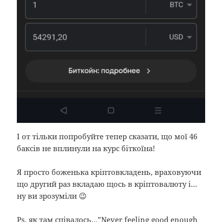
І от тільки попробуйте тепер сказати, що мої 46
баксів не вплинули на курс біткоїна!
Я просто боженька кріптовкладень, враховуючи
що другий раз вкладаю щось в кріптовалюту і…
ну ви зрозуміли 😉
Ps, як там співалось…”Never feeling good enough