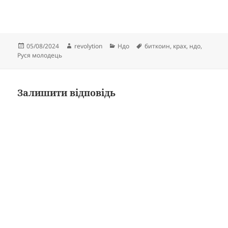
Опубліковано
Автор
Категорії
Позначки
05/08/2024
revolytion
Ндо
биткоин
,
крах
,
ндо
,
Руся молодець
Залишити відповідь