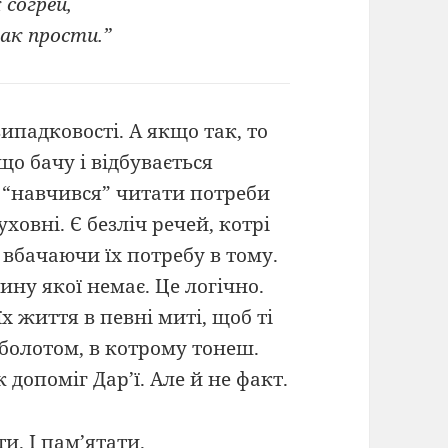
согрей,
ак прости.”
випадковості. А якщо так, то
що бачу і відбувається
е “навчився” читати потреби
уховні. Є безліч речей, котрі
вбачаючи їх потребу в тому.
ну якої немає. Це логічно.
 життя в певні миті, щоб ті
 болотом, в котрому тонеш.
к допоміг Дар’ї. Але й не факт.
ти. І пам’ятати.