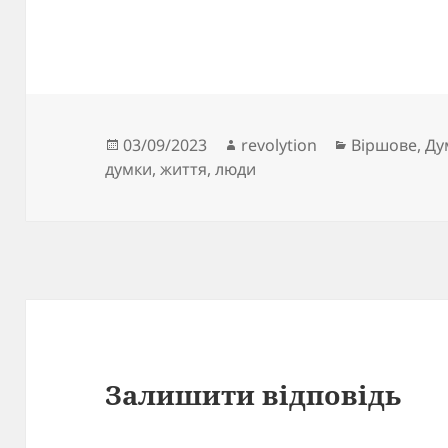
Опубліковано
Автор
Категорії
03/09/2023
revolytion
Віршове
,
Ду
думки
,
життя
,
люди
Залишити відповідь