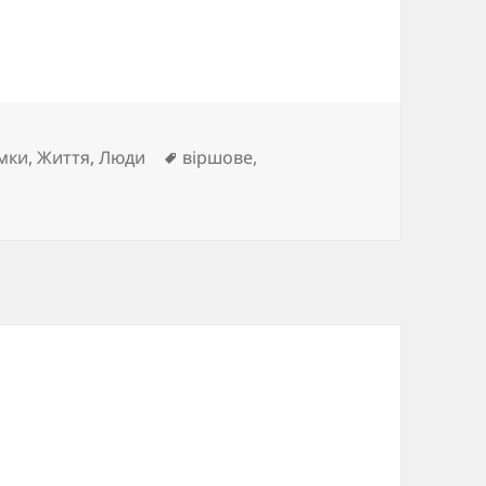
Позначки
мки
,
Життя
,
Люди
віршове
,