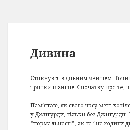
Дивина
Стикнувся з дивним явищем. Точні
трішки пізніше. Спочатку про те, 
Пам’ятаю, як свого часу мені хоті
у Джигурди, тільки без Джигурди. З
“нормальності”, як то “не ходити дв