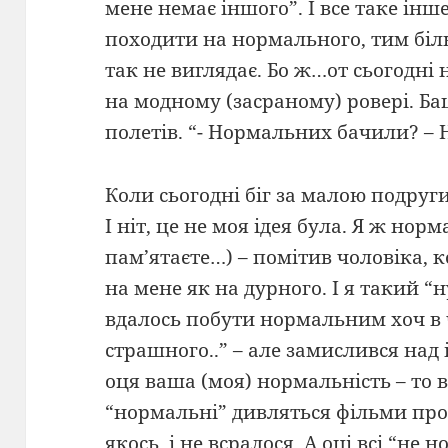
мене немає іншого”. І все таке інше
походити на нормального, тим біль
так не виглядає. Бо ж…от сьогодні 
на модному (засраному) ровері. Бац
полетів. “- Нормальних бачили? – 
Коли сьогодні біг за малою подруги,
І ніт, це не моя ідея була. Я ж но
пам’ятаєте…) – помітив чоловіка, 
на мене як на дурного. І я такий “ну
вдалось побути нормальним хоч в ч
страшного..” – але замислився над
оця ваша (моя) нормальність – то в
“нормальні” дивляться фільми про 
якось, і не всралося. А оці всі “не