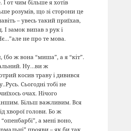
. І от чим більше я хотів
ше розумів, що зі сторони це
навіть – увесь такий приїхав,
. І замок випав з рук і
Нє…”але не про те мова.
 (бо ж вона “миша”, а я “кіт”.
рмальний. Ну…ви ж
котрий косив траву і дивився
..Русь. Сьогодні тобі не
иїхось очах. Нічого
 іншим. Більш важливим. Вся
ід хворої голови. Бо ж
“опенбарбі”, а мені воно,
 нормальні” прояви – як би так