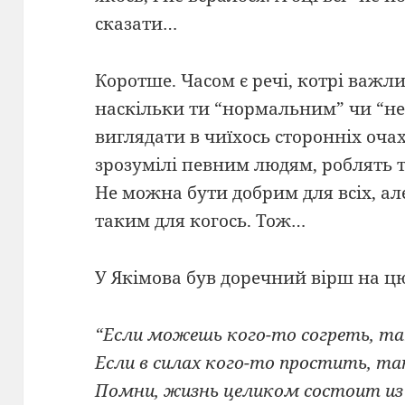
сказати…
Коротше. Часом є речі, котрі важли
наскільки ти “нормальним” чи “н
виглядати в чиїхось сторонніх очах
зрозумілі певним людям, роблять т
Не можна бути добрим для всіх, а
таким для когось. Тож…
У Якімова був доречний вірш на цю
“Если можешь кого-то согреть, так
Если в силах кого-то простить, та
Помни, жизнь целиком состоит из