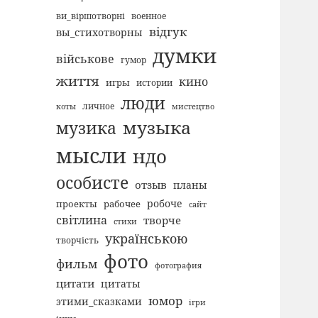
ви_віршотворні
военное
відгук
вы_стихотворны
думки
військове
гумор
життя
кино
игры
истории
люди
коты
личное
мистецтво
музыка
музика
мысли
ндо
особисте
отзыв
планы
робоче
проекты
рабочее
сайт
світлина
творче
стихи
українською
творчість
фото
фильм
фотография
цитати
цитаты
юмор
этими_сказками
ігри