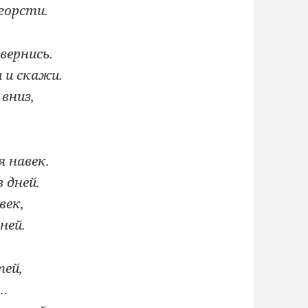
горсти.
вернись.
 и скажи.
вниз,
я навек.
з дней.
век,
ней.
тей,
и…