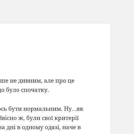
ше не дивним, але про це
що було спочатку.
лось бути нормальним. Ну…як
вісно ж, були свої критерії
а дні в одному одязі, наче в